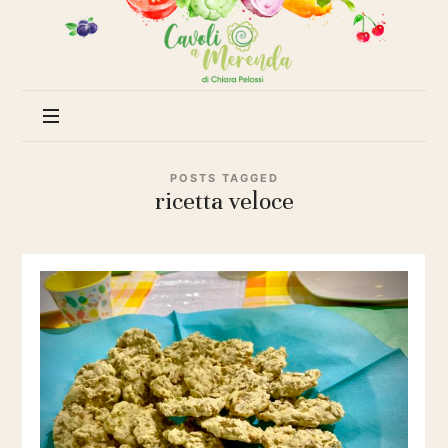
Cavoli
a
merenda
POSTS TAGGED
ricetta veloce