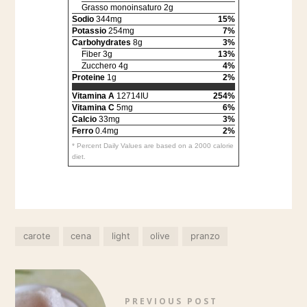
Grasso monoinsaturo 2g
Sodio
344mg
15%
Potassio
254mg
7%
Carbohydrates
8g
3%
Fiber 3g
13%
Zucchero 4g
4%
Proteine
1g
2%
Vitamina A
12714IU
254%
Vitamina C
5mg
6%
Calcio
33mg
3%
Ferro
0.4mg
2%
* Percent Daily Values are based on a 2000 calorie
diet.
carote
cena
light
olive
pranzo
PREVIOUS POST