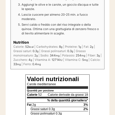
Aggiungi le olive e le carote, un goccio d’acqua e tutte
le spezie.
Lascia cuocere per almeno 20-25 min. a fuoco
moderato.
Servi caldo o freddo con del riso integrale o della
quinoa. Ottima con una grattugiata di zenzero fresco o
di lievito alimentare in scaglie.
Nutrition
Calorie:
52
|
Carbohydrates:
8
|
Proteine:
1
|
Fat:
2
|
kcal
g
g
g
Grassi saturi:
0.3
|
Grassi polinsaturi:
0.3
|
Grasso
g
g
monoinsaturo:
2
|
Sodio:
344
|
Potassio:
254
|
Fiber:
3
|
g
mg
mg
g
Zucchero:
4
|
Vitamina A:
12714
|
Vitamina C:
5
|
Calcio:
g
IU
mg
33
|
Ferro:
0.4
mg
mg
Valori nutrizionali
Carote mediterranee
Quantità per porzione
Calorie
52
Calorie derivate da grassi 18
% della quantità giornaliera*
Fat
2g
3%
Grassi saturi 0.3g
2%
Grassi polinsaturi 0.3g