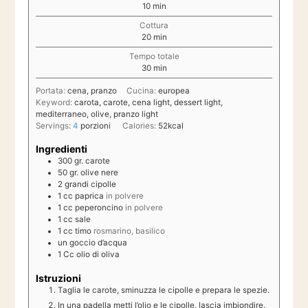
minuti
10
min
Cottura
minuti
20
min
Tempo totale
minuti
30
min
Portata:
cena, pranzo
Cucina:
europea
Keyword:
carota, carote, cena light, dessert light,
mediterraneo, olive, pranzo light
Servings:
4
porzioni
Calories:
52
kcal
Ingredienti
300
gr.
carote
50
gr.
olive nere
2
grandi
cipolle
1
cc
paprica
in polvere
1
cc
peperoncino
in polvere
1
cc
sale
1
cc
timo
rosmarino, basilico
un goccio d’acqua
1
Cc
olio di oliva
Istruzioni
Taglia le carote, sminuzza le cipolle e prepara le spezie.
In una padella metti l’olio e le cipolle, lascia imbiondire.