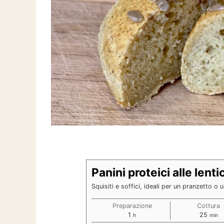
Panini proteici alle lenti
Squisiti e soffici, ideali per un pranzetto o 
Preparazione
Cottura
ora
minut
1
25
h
min