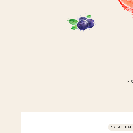
Cavoli
a
meren
RI
SALATI DAL