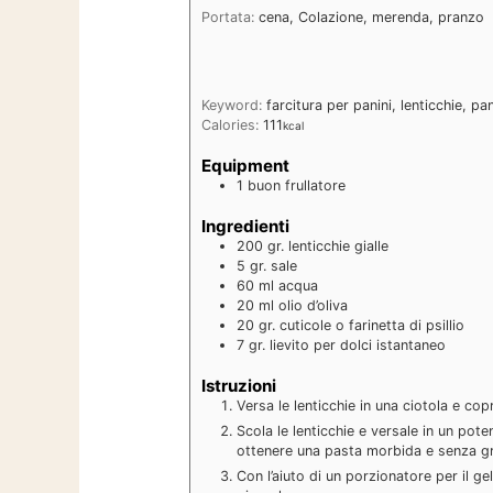
Portata:
cena, Colazione, merenda, pranzo
Keyword:
farcitura per panini, lenticchie, p
Calories:
111
kcal
Equipment
1 buon frullatore
Ingredienti
200
gr.
lenticchie gialle
5
gr.
sale
60
ml
acqua
20
ml
olio d’oliva
20
gr.
cuticole o farinetta di psillio
7
gr.
lievito per dolci istantaneo
Istruzioni
Versa le lenticchie in una ciotola e copr
Scola le lenticchie e versale in un poten
ottenere una pasta morbida e senza g
Con l’aiuto di un porzionatore per il gel