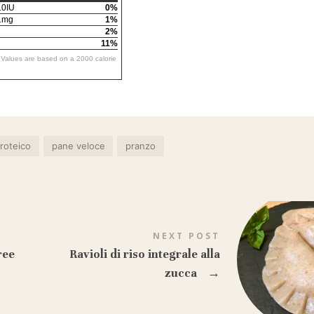
0IU
0%
1mg
1%
2%
11%
y Values are based on a 2000 calorie
roteico
pane veloce
pranzo
NEXT POST
ree
Ravioli di riso integrale alla
zucca
→