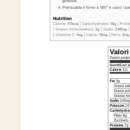
girasole.
Preriscalda il forno a 180° e cuoci i pa
Nutrition
Calorie:
111
|
Carbohydrates:
15
|
Prote
kcal
g
|
Grasso monoinsaturo:
2
|
Sodio:
245
g
mg
|
Vitamina C:
1
|
Calcio:
15
|
Ferro:
2
mg
mg
mg
Valori
Panini protei
Quantità per p
Calorie
111
Fat
3g
Grassi sat
Grassi pol
Grasso mo
Sodio
245m
Potassio
24
Carbohydra
Fiber 8g
Zucchero 
Proteine
7g