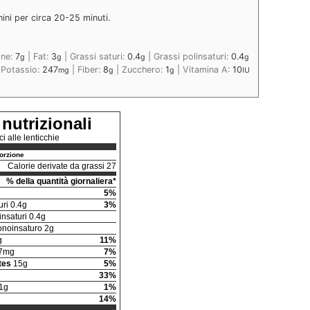
nini per circa 20-25 minuti.
ine:
7
|
Fat:
3
|
Grassi saturi:
0.4
|
Grassi polinsaturi:
0.4
g
g
g
g
|
Potassio:
247
|
Fiber:
8
|
Zucchero:
1
|
Vitamina A:
10
mg
g
g
IU
 nutrizionali
ci alle lenticchie
orzione
Calorie derivate da grassi 27
% della quantità giornaliera*
5%
uri 0.4g
3%
insaturi 0.4g
noinsaturo 2g
g
11%
7mg
7%
tes
15g
5%
33%
1g
1%
14%