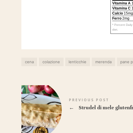
Vitamina A
1
Vitamina C
Calcio
15mg
Ferro
2mg
* Percent Dail
diet.
cena
colazione
lenticchie
merenda
pane p
PREVIOUS POST
←
Strudel di mele glutenf