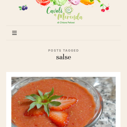
Cavoli
a
merenda
POSTS TAGGED
salse