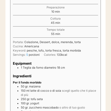
Preparazione
minuti
10
min
Cottura
minuti
45
min
Tempo totale
minuti
55
min
Portata:
Colazione, Dessert, dolce, merenda, torta
Cucina:
Americana
Keyword:
pesche, tofu, torta fresca, torta morbida
Servings:
5
porzioni
Calories:
133
kcal
Equipment
1 Teglia da forno diametro 18 cm
Ingredienti
Per il fondo morbido
50
gr.
maizena
150
ml
latte di cocco o di soia
scegli quello che ti piace
di più
250
gr.
tofu seta
100
gr.
yogurt
50
gr.
zucchero mascobado
o altro di tuo gusto