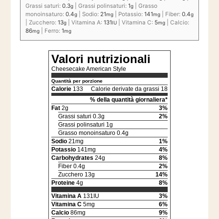
Grassi saturi:
0.3
|
Grassi polinsaturi:
1
|
Grasso
g
g
monoinsaturo:
0.4
|
Sodio:
21
|
Potassio:
141
|
Fiber:
0.4
g
mg
mg
g
|
Zucchero:
13
|
Vitamina A:
131
|
Vitamina C:
5
|
Calcio:
g
IU
mg
86
|
Ferro:
1
mg
mg
Valori nutrizionali
Cheesecake American Style
Quantità per porzione
Calorie
133
Calorie derivate da grassi 18
% della quantità giornaliera*
Fat
2g
3%
Grassi saturi 0.3g
2%
Grassi polinsaturi 1g
Grasso monoinsaturo 0.4g
Sodio
21mg
1%
Potassio
141mg
4%
Carbohydrates
24g
8%
Fiber 0.4g
2%
Zucchero 13g
14%
Proteine
4g
8%
Vitamina A
131IU
3%
Vitamina C
5mg
6%
Calcio
86mg
9%