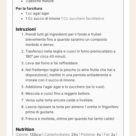
3
pesche mature
Per la farcitura
1
cc
agar agar
1
Cc
succo di limone
1 Cc zucchero facoltativo
Istruzioni
Prendi tutti gli ingredienti per il fondo e frullali
brevemente fino a quando saranno un composto
morbido e denso.
Trasferisci nella teglia e cuoci in forno preriscaldato a
180° per circa 45 minuti.
Leva dal forno e fai raffreddare.
Nel frattempo taglia le pesche (o altra frutta che hai a
disposizione), mettile in una pentola antiaderente e
irrorale con il succo di limone.
Addiziona l'agar agar e lo zucchero (se lo vuoi).
Mescola e cuoci fino a leggero bollore.
Versa sulla torta ancora calde e livellale.
Lascia riposare la torta per almeno 1 oretta in frigorifero
prima di gustarla.
Fresca e morbida, ottima per quando hai tanto caldo!
Nutrition
Calorie:
133
|
Carbohydrates:
24
|
Proteine:
4
|
Fat:
2
|
kcal
g
g
g