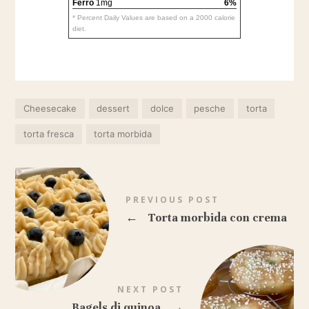
Ferro
1mg
6%
* Percent Daily Values are based on a 2000 calorie
diet.
Cheesecake
dessert
dolce
pesche
torta
torta fresca
torta morbida
PREVIOUS POST
←
Torta morbida con crema
NEXT POST
Bagels di quinoa
→