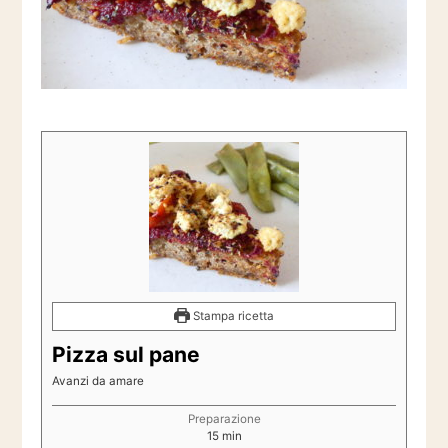
Stampa ricetta
Pizza sul pane
Avanzi da amare
Preparazione
minuti
15
min