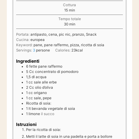
Cottura
minuti
15
min
Tempo totale
minuti
30
min
Portata:
antipasto, cena, pic nic, pranzo, Snack
Cucina:
europea
Keyword:
pane, pane raffermo, pizza, ricotta di soia
Servings:
3
persone
Calories:
23
kcal
Ingredienti
6
fette
pane raffermo
5
Cc
concentrato di pomodoro
1,5
dl
acqua
1
cc
sale alle erbe
2
Cc
olio d’oliva
1
cc
origano
1
cc
sale, pepe
Ricotta di soia:
1
lt
bevanda vegetale di soia
1
limone
il succo
Istruzioni
Per la ricotta di soia:
Metti il latte di soia in una padella e porta a bollore