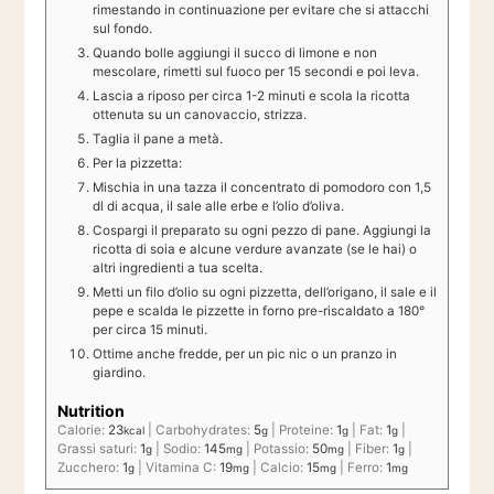
rimestando in continuazione per evitare che si attacchi
sul fondo.
Quando bolle aggiungi il succo di limone e non
mescolare, rimetti sul fuoco per 15 secondi e poi leva.
Lascia a riposo per circa 1-2 minuti e scola la ricotta
ottenuta su un canovaccio, strizza.
Taglia il pane a metà.
Per la pizzetta:
Mischia in una tazza il concentrato di pomodoro con 1,5
dl di acqua, il sale alle erbe e l’olio d’oliva.
Cospargi il preparato su ogni pezzo di pane. Aggiungi la
ricotta di soia e alcune verdure avanzate (se le hai) o
altri ingredienti a tua scelta.
Metti un filo d’olio su ogni pizzetta, dell’origano, il sale e il
pepe e scalda le pizzette in forno pre-riscaldato a 180°
per circa 15 minuti.
Ottime anche fredde, per un pic nic o un pranzo in
giardino.
Nutrition
Calorie:
23
|
Carbohydrates:
5
|
Proteine:
1
|
Fat:
1
|
kcal
g
g
g
Grassi saturi:
1
|
Sodio:
145
|
Potassio:
50
|
Fiber:
1
|
g
mg
mg
g
Zucchero:
1
|
Vitamina C:
19
|
Calcio:
15
|
Ferro:
1
g
mg
mg
mg