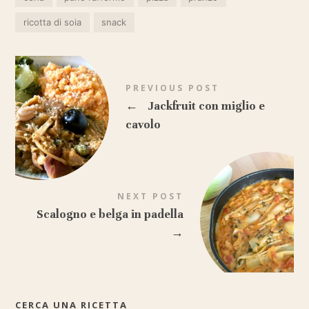
ricotta di soia
snack
PREVIOUS POST
←
Jackfruit con miglio e
cavolo
NEXT POST
Scalogno e belga in padella
→
CERCA UNA RICETTA