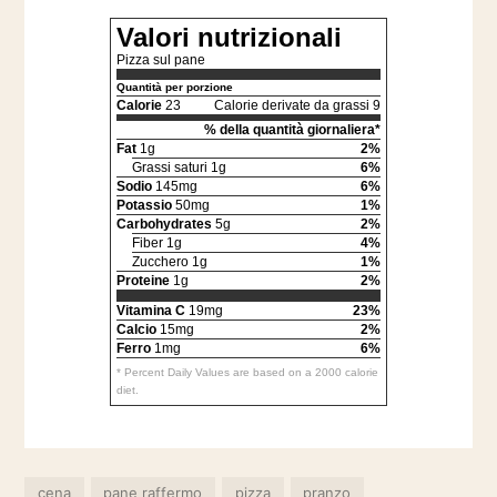
Valori nutrizionali
Pizza sul pane
Quantità per porzione
Calorie
23
Calorie derivate da grassi 9
% della quantità giornaliera*
Fat
1g
2%
Grassi saturi 1g
6%
Sodio
145mg
6%
Potassio
50mg
1%
Carbohydrates
5g
2%
Fiber 1g
4%
Zucchero 1g
1%
Proteine
1g
2%
Vitamina C
19mg
23%
Calcio
15mg
2%
Ferro
1mg
6%
* Percent Daily Values are based on a 2000 calorie
diet.
cena
pane raffermo
pizza
pranzo