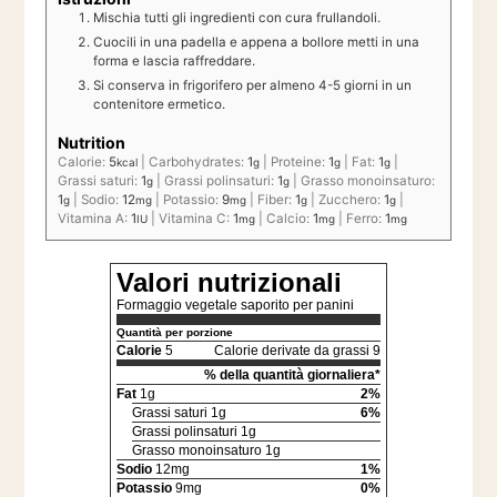
Mischia tutti gli ingredienti con cura frullandoli.
Cuocili in una padella e appena a bollore metti in una
forma e lascia raffreddare.
Si conserva in frigorifero per almeno 4-5 giorni in un
contenitore ermetico.
Nutrition
Calorie:
5
|
Carbohydrates:
1
|
Proteine:
1
|
Fat:
1
|
kcal
g
g
g
Grassi saturi:
1
|
Grassi polinsaturi:
1
|
Grasso monoinsaturo:
g
g
1
|
Sodio:
12
|
Potassio:
9
|
Fiber:
1
|
Zucchero:
1
|
g
mg
mg
g
g
Vitamina A:
1
|
Vitamina C:
1
|
Calcio:
1
|
Ferro:
1
IU
mg
mg
mg
Valori nutrizionali
Formaggio vegetale saporito per panini
Quantità per porzione
Calorie
5
Calorie derivate da grassi 9
% della quantità giornaliera*
Fat
1g
2%
Grassi saturi 1g
6%
Grassi polinsaturi 1g
Grasso monoinsaturo 1g
Sodio
12mg
1%
Potassio
9mg
0%