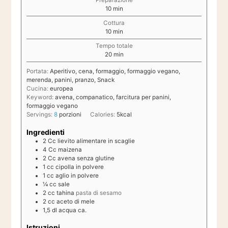
minuti
10
min
Cottura
minuti
10
min
Tempo totale
minuti
20
min
Portata:
Aperitivo, cena, formaggio, formaggio vegano,
merenda, panini, pranzo, Snack
Cucina:
europea
Keyword:
avena, companatico, farcitura per panini,
formaggio vegano
Servings:
8
porzioni
Calories:
5
kcal
Ingredienti
2
Cc
lievito alimentare in scaglie
4
Cc
maizena
2
Cc
avena senza glutine
1
cc
cipolla in polvere
1
cc
aglio in polvere
¼
cc
sale
2
cc
tahina
pasta di sesamo
2
cc
aceto di mele
1,5
dl
acqua ca.
Istruzioni