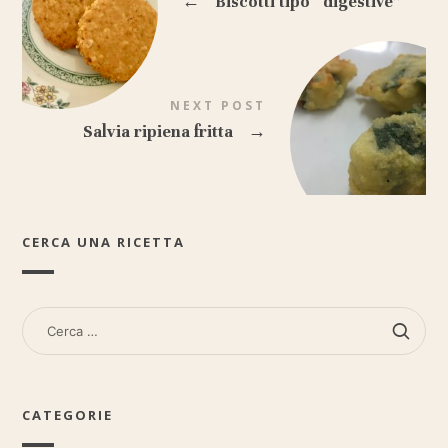
←
Biscotti tipo “digestive”
NEXT POST
Salvia ripiena fritta
→
CERCA UNA RICETTA
RICERCA
PER:
CATEGORIE