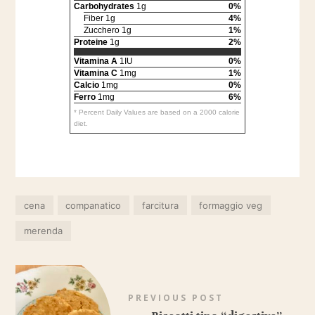
Carbohydrates
1g
0%
Fiber 1g
4%
Zucchero 1g
1%
Proteine
1g
2%
Vitamina A
1IU
0%
Vitamina C
1mg
1%
Calcio
1mg
0%
Ferro
1mg
6%
* Percent Daily Values are based on a 2000 calorie
diet.
cena
companatico
farcitura
formaggio veg
merenda
PREVIOUS POST