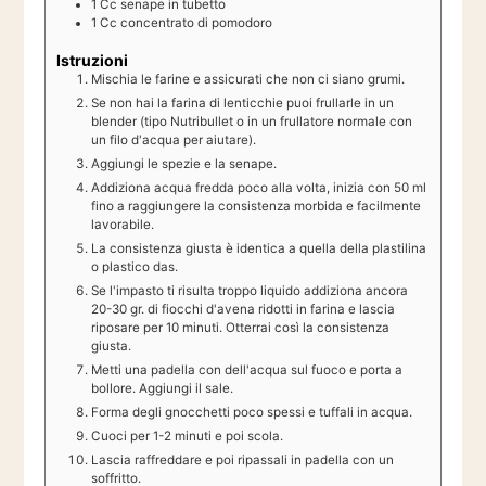
1
Cc
senape in tubetto
1
Cc
concentrato di pomodoro
Istruzioni
Mischia le farine e assicurati che non ci siano grumi.
Se non hai la farina di lenticchie puoi frullarle in un
blender (tipo Nutribullet o in un frullatore normale con
un filo d'acqua per aiutare).
Aggiungi le spezie e la senape.
Addiziona acqua fredda poco alla volta, inizia con 50 ml
fino a raggiungere la consistenza morbida e facilmente
lavorabile.
La consistenza giusta è identica a quella della plastilina
o plastico das.
Se l'impasto ti risulta troppo liquido addiziona ancora
20-30 gr. di fiocchi d'avena ridotti in farina e lascia
riposare per 10 minuti. Otterrai così la consistenza
giusta.
Metti una padella con dell'acqua sul fuoco e porta a
bollore. Aggiungi il sale.
Forma degli gnocchetti poco spessi e tuffali in acqua.
Cuoci per 1-2 minuti e poi scola.
Lascia raffreddare e poi ripassali in padella con un
soffritto.