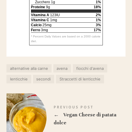
Zucchero 1g
1%
Proteine
9g
18%
Vitamina A
123IU
2%
Vitamina C
1mg
1%
Calcio
25mg
3%
Ferro
3mg
17%
* Percent Daily Values are based on a 2000 calorie
diet.
alternative alla carne
avena
fiocchi d'avena
lenticchie
secondi
Straccetti di lenticchie
PREVIOUS POST
←
Vegan Cheese di patata
dolce