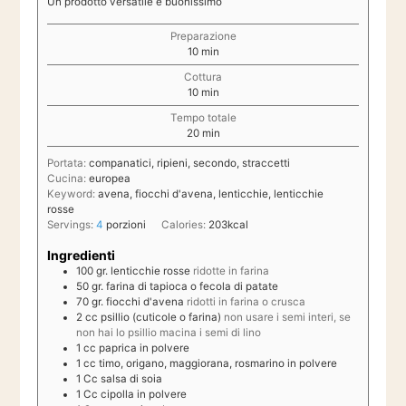
Un prodotto versatile e buonissimo
Preparazione
minuti
10
min
Cottura
minuti
10
min
Tempo totale
minuti
20
min
Portata:
companatici, ripieni, secondo, straccetti
Cucina:
europea
Keyword:
avena, fiocchi d'avena, lenticchie, lenticchie
rosse
Servings:
4
porzioni
Calories:
203
kcal
Ingredienti
100
gr.
lenticchie rosse
ridotte in farina
50
gr.
farina di tapioca o fecola di patate
70
gr.
fiocchi d'avena
ridotti in farina o crusca
2
cc
psillio (cuticole o farina)
non usare i semi interi, se
non hai lo psillio macina i semi di lino
1
cc
paprica in polvere
1
cc
timo, origano, maggiorana, rosmarino in polvere
1
Cc
salsa di soia
1
Cc
cipolla in polvere