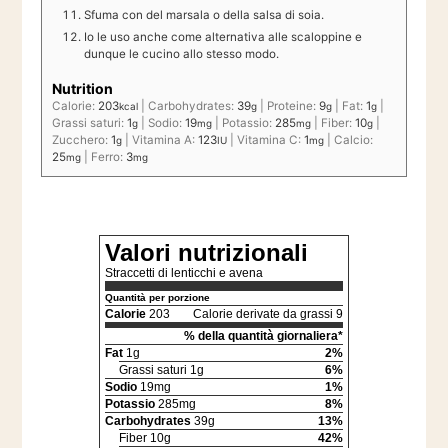
Sfuma con del marsala o della salsa di soia.
Io le uso anche come alternativa alle scaloppine e
dunque le cucino allo stesso modo.
Nutrition
Calorie:
203
|
Carbohydrates:
39
|
Proteine:
9
|
Fat:
1
|
kcal
g
g
g
Grassi saturi:
1
|
Sodio:
19
|
Potassio:
285
|
Fiber:
10
|
g
mg
mg
g
Zucchero:
1
|
Vitamina A:
123
|
Vitamina C:
1
|
Calcio:
g
IU
mg
25
|
Ferro:
3
mg
mg
Valori nutrizionali
Straccetti di lenticchi e avena
Quantità per porzione
Calorie
203
Calorie derivate da grassi 9
% della quantità giornaliera*
Fat
1g
2%
Grassi saturi 1g
6%
Sodio
19mg
1%
Potassio
285mg
8%
Carbohydrates
39g
13%
Fiber 10g
42%