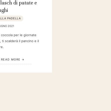
lasch di patate e
nghi
ALLA PADELLA
IUGNO 2021
 coccola per le giornate
, ti scalderà il pancino e il
re.
READ MORE