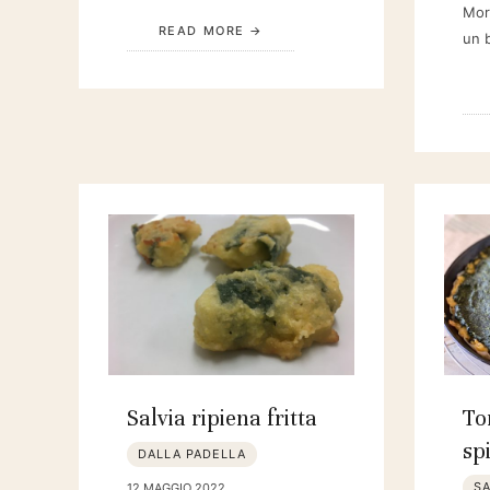
Morb
READ MORE
un b
Salvia ripiena fritta
To
sp
DALLA PADELLA
SA
12 MAGGIO 2022