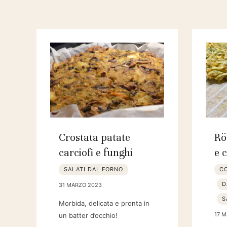
Crostata patate
Rö
carciofi e funghi
e 
SALATI DAL FORNO
C
D
31 MARZO 2023
S
Morbida, delicata e pronta in
17 
un batter d’occhio!