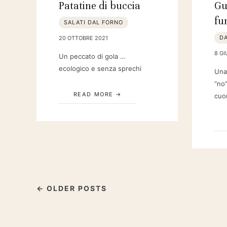
Patatine di buccia
Gu
fu
SALATI DAL FORNO
D
20 OTTOBRE 2021
8 G
Un peccato di gola …
ecologico e senza sprechi
Una
“no”
READ MORE
cuo
← OLDER POSTS