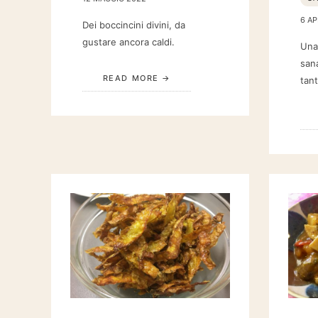
6 AP
Dei boccincini divini, da
gustare ancora caldi.
Una
san
READ MORE
tant