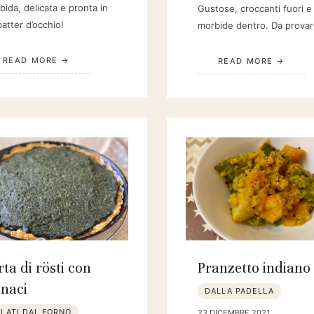
ida, delicata e pronta in
Gustose, croccanti fuori e
atter d’occhio!
morbide dentro. Da provar
READ MORE
READ MORE
rta di rösti con
Pranzetto indiano
inaci
DALLA PADELLA
LATI DAL FORNO
23 DICEMBRE 2021