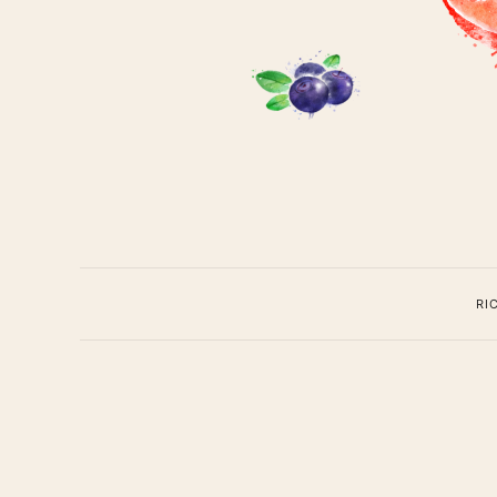
Cavoli
a
meren
RI