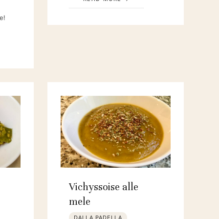
e!
Vichyssoise alle
mele
DALLA PADELLA