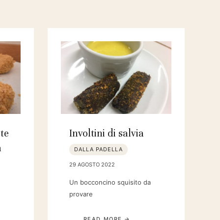
te
Involtini di salvia
a
DALLA PADELLA
29 AGOSTO 2022
Un bocconcino squisito da
provare
READ MORE