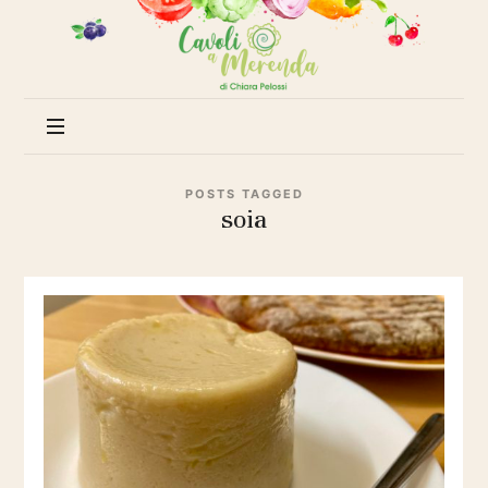
Cavoli
a
merenda
POSTS TAGGED
soia