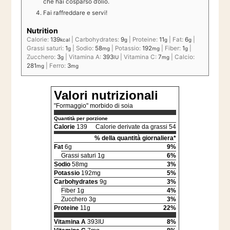
che hai cosparso d’olio.
Fai raffreddare e servi!
Nutrition
Calorie:
139
|
Carbohydrates:
9
|
Proteine:
11
|
Fat:
6
|
kcal
g
g
g
Grassi saturi:
1
|
Sodio:
58
|
Potassio:
192
|
Fiber:
1
|
g
mg
mg
g
Zucchero:
3
|
Vitamina A:
393
|
Vitamina C:
7
|
Calcio:
g
IU
mg
281
|
Ferro:
3
mg
mg
Valori nutrizionali
"Formaggio" morbido di soia
Quantità per porzione
Calorie
139
Calorie derivate da grassi 54
% della quantità giornaliera*
Fat
6g
9%
Grassi saturi 1g
6%
Sodio
58mg
3%
Potassio
192mg
5%
Carbohydrates
9g
3%
Fiber 1g
4%
Zucchero 3g
3%
Proteine
11g
22%
Vitamina A
393IU
8%