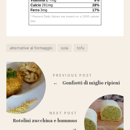
Vitamina C
7mg
8%
Calcio
281mg
28%
Ferro
3mg
17%
* Percent Daily Values are based on a 2000 calorie
diet.
alternative al formaggio
soia
tofu
PREVIOUS POST
←
Gonfiotti di miglio ripieni
NEXT POST
Rotolini zucchina e hummus
→