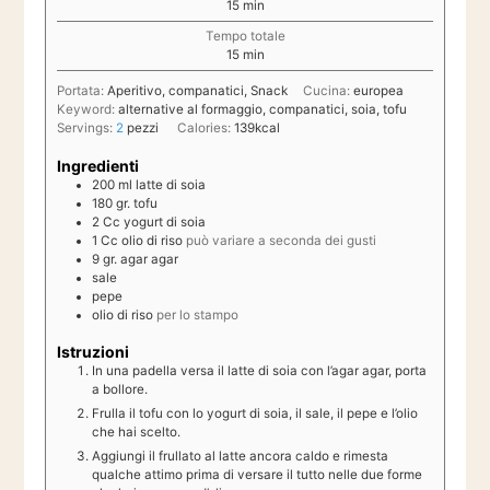
minuti
15
min
Tempo totale
minuti
15
min
Portata:
Aperitivo, companatici, Snack
Cucina:
europea
Keyword:
alternative al formaggio, companatici, soia, tofu
Servings:
2
pezzi
Calories:
139
kcal
Ingredienti
200
ml
latte di soia
180
gr.
tofu
2
Cc
yogurt di soia
1
Cc
olio di riso
può variare a seconda dei gusti
9
gr.
agar agar
sale
pepe
olio di riso
per lo stampo
Istruzioni
In una padella versa il latte di soia con l’agar agar, porta
a bollore.
Frulla il tofu con lo yogurt di soia, il sale, il pepe e l’olio
che hai scelto.
Aggiungi il frullato al latte ancora caldo e rimesta
qualche attimo prima di versare il tutto nelle due forme