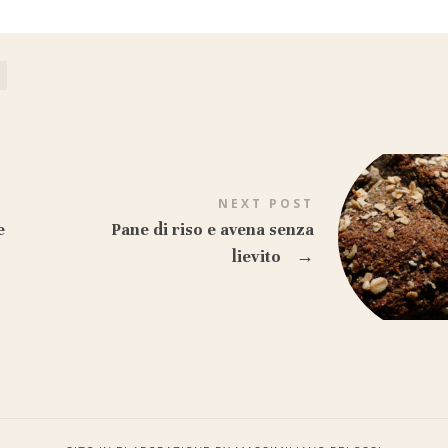
NEXT POST
e
Pane di riso e avena senza
lievito
→