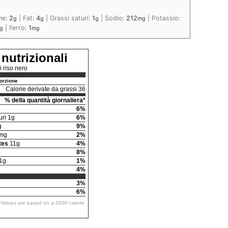
ne:
2
|
Fat:
4
|
Grassi saturi:
1
|
Sodio:
212
|
Potassio:
g
g
g
mg
|
Ferro:
1
g
mg
 nutrizionali
i riso nero
orzione
Calorie derivate da grassi 36
% della quantità giornaliera*
6%
uri 1g
6%
g
9%
mg
2%
tes
11g
4%
8%
1g
1%
4%
3%
6%
y Values are based on a 2000 calorie