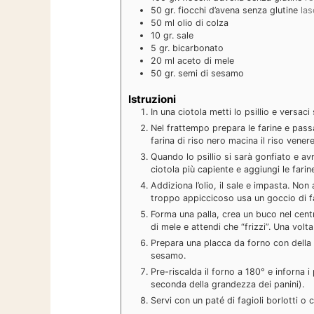
50
gr.
fiocchi d’avena senza glutine
las
50
ml
olio di colza
10
gr.
sale
5
gr.
bicarbonato
20
ml
aceto di mele
50
gr.
semi di sesamo
Istruzioni
In una ciotola metti lo psillio e versac
Nel frattempo prepara le farine e passa
farina di riso nero macina il riso vener
Quando lo psillio si sarà gonfiato e av
ciotola più capiente e aggiungi le farin
Addiziona l’olio, il sale e impasta. Non
troppo appiccicoso usa un goccio di far
Forma una palla, crea un buco nel cent
di mele e attendi che “frizzi”. Una vol
Prepara una placca da forno con della c
sesamo.
Pre-riscalda il forno a 180° e inforna i
seconda della grandezza dei panini).
Servi con un paté di fagioli borlotti o