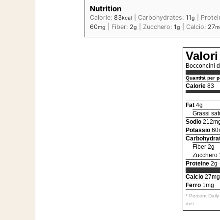
Nutrition
Calorie:
83
|
Carbohydrates:
11
|
Protei
kcal
g
60
|
Fiber:
2
|
Zucchero:
1
|
Calcio:
27
mg
g
g
m
Valori
Bocconcini d
Quantità per p
Calorie
83
Fat
4g
Grassi sat
Sodio
212m
Potassio
60
Carbohydra
Fiber 2g
Zucchero 
Proteine
2g
Calcio
27mg
Ferro
1mg
* Percent Dail
diet.