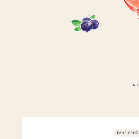
Cavoli
a
meren
RI
PANE SENZ