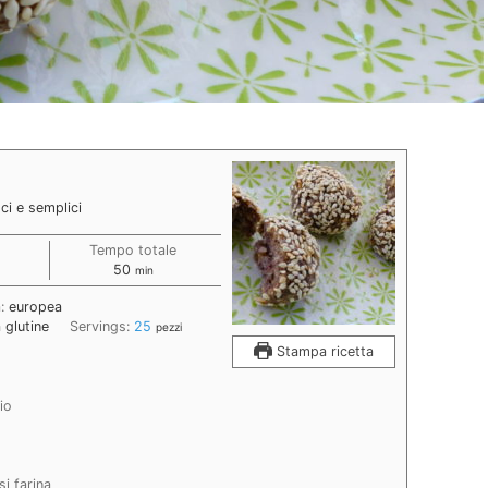
ci e semplici
Tempo totale
i
minuti
50
min
a:
europea
 glutine
Servings:
25
pezzi
Stampa ricetta
lio
si farina