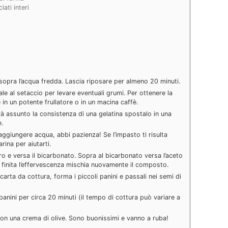
ciati interi
i sopra l’acqua fredda. Lascia riposare per almeno 20 minuti.
le al setaccio per levare eventuali grumi. Per ottenere la
e in un potente frullatore o in un macina caffè.
rà assunto la consistenza di una gelatina spostalo in una
e.
 aggiungere acqua, abbi pazienza! Se l’impasto ti risulta
ina per aiutarti.
ro e versa il bicarbonato. Sopra al bicarbonato versa l’aceto
ta finita l’effervescenza mischia nuovamente il composto.
arta da cottura, forma i piccoli panini e passali nei semi di
 panini per circa 20 minuti (il tempo di cottura può variare a
 con una crema di olive. Sono buonissimi e vanno a ruba!