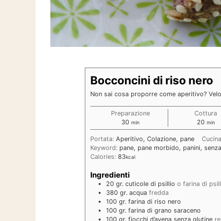
Bocconcini di riso nero
Non sai cosa proporre come aperitivo? Velo
Preparazione
Cottura
minuti
minut
30
20
min
min
Portata:
Aperitivo, Colazione, pane
Cucin
Keyword:
pane, pane morbido, panini, senza
Calories:
83
kcal
Ingredienti
20
gr.
cuticole di psillio
o farina di psil
380
gr.
acqua
fredda
100
gr.
farina di riso nero
100
gr.
farina di grano saraceno
100
gr.
fiocchi d’avena senza glutine
re