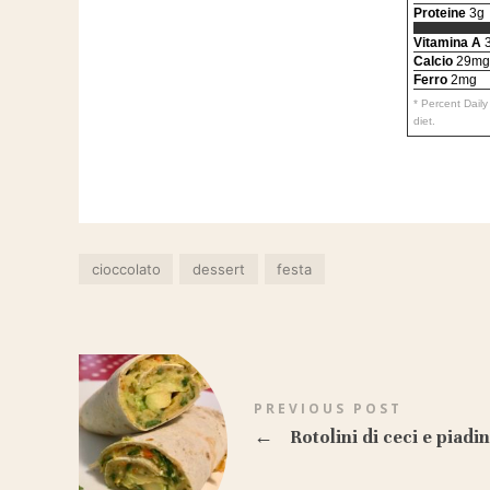
Proteine
3g
Vitamina A
3
Calcio
29mg
Ferro
2mg
* Percent Dail
diet.
cioccolato
dessert
festa
PREVIOUS POST
←
Rotolini di ceci e piadi