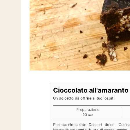
Cioccolato all'amaranto
Un dolcetto da offrire ai tuoi ospiti
Preparazione
minuti
20
min
Portata:
cioccolato, Dessert, dolce
Cucin
Keyword:
amaranto, burro di cacao, cacao, 