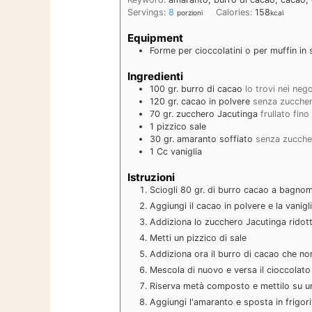
Servings:
8
Calories:
158
porzioni
kcal
Equipment
Forme per cioccolatini o per muffin in 
Ingredienti
100
gr.
burro di cacao
lo trovi nei nego
120
gr.
cacao in polvere
senza zucche
70
gr.
zucchero Jacutinga
frullato fino
1
pizzico
sale
30
gr.
amaranto soffiato
senza zucche
1
Cc
vaniglia
Istruzioni
Sciogli 80 gr. di burro cacao a bagnom
Aggiungi il cacao in polvere e la vanig
Addiziona lo zucchero Jacutinga ridott
Metti un pizzico di sale
Addiziona ora il burro di cacao che non 
Mescola di nuovo e versa il cioccolato 
Riserva metà composto e mettilo su u
Aggiungi l'amaranto e sposta in frigori