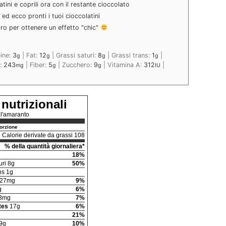
ini e coprili ora con il restante cioccolato
i ed ecco pronti i tuoi cioccolatini
'oro per ottenere un effetto "chic"
ine:
3
|
Fat:
12
|
Grassi saturi:
8
|
Grassi trans:
1
|
g
g
g
g
o:
243
|
Fiber:
5
|
Zucchero:
9
|
Vitamina A:
312
|
mg
g
g
IU
 nutrizionali
ll'amaranto
orzione
Calorie derivate da grassi 108
% della quantità giornaliera*
18%
uri 8g
50%
ns 1g
27mg
9%
g
6%
3mg
7%
tes
17g
6%
21%
9g
10%