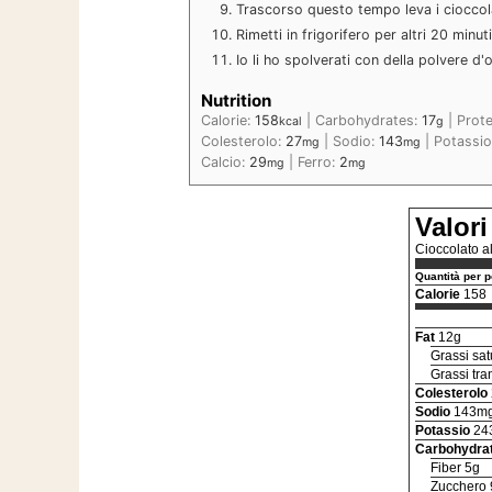
Trascorso questo tempo leva i cioccolat
Rimetti in frigorifero per altri 20 minut
Io li ho spolverati con della polvere d
Nutrition
Calorie:
158
|
Carbohydrates:
17
|
Prote
kcal
g
Colesterolo:
27
|
Sodio:
143
|
Potassi
mg
mg
Calcio:
29
|
Ferro:
2
mg
mg
Valori
Cioccolato a
Quantità per p
Calorie
158
Fat
12g
Grassi sat
Grassi tra
Colesterolo
Sodio
143m
Potassio
24
Carbohydra
Fiber 5g
Zucchero 