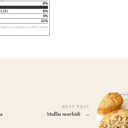
6%
12IU
6%
3%
11%
y Values are based on a 2000 calorie
NEXT POST
na
Muffin morbidi
→