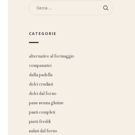
RICERCA
PER:
CATEGORIE
alternative al formaggio
companatici
dalla padella
dolci crudisti
dolci dal forno
pane senza glutine
pasti completi
piatti freddi
salati dal forno