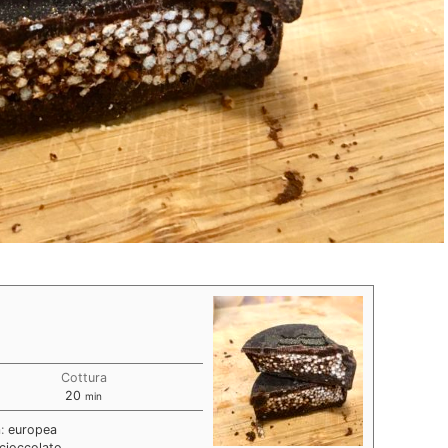
Cottura
minuti
20
min
a:
europea
cioccolato