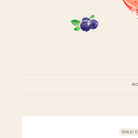
Cavoli
a
meren
RI
DOLCI C