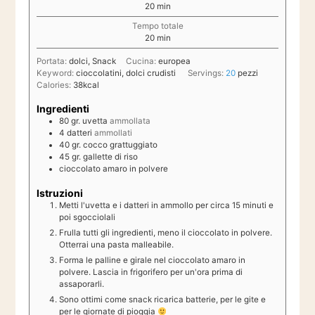
minuti
20
min
Tempo totale
minuti
20
min
Portata:
dolci, Snack
Cucina:
europea
Keyword:
cioccolatini, dolci crudisti
Servings:
20
pezzi
Calories:
38
kcal
Ingredienti
80
gr.
uvetta
ammollata
4
datteri
ammollati
40
gr.
cocco grattuggiato
45
gr.
gallette di riso
cioccolato amaro in polvere
Istruzioni
Metti l'uvetta e i datteri in ammollo per circa 15 minuti e
poi sgocciolali
Frulla tutti gli ingredienti, meno il cioccolato in polvere.
Otterrai una pasta malleabile.
Forma le palline e girale nel cioccolato amaro in
polvere. Lascia in frigorifero per un'ora prima di
assaporarli.
Sono ottimi come snack ricarica batterie, per le gite e
per le giornate di pioggia