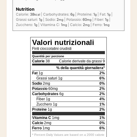
Nutrition
Calorie:
38
|
Carbohydrates:
6
|
Proteine:
1
|
Fat:
1
|
kcal
g
g
g
Grassi saturi:
1
|
Sodio:
2
|
Potassio:
60
|
Fiber:
1
|
g
mg
mg
g
Zucchero:
1
|
Vitamina C:
1
|
Calcio:
2
|
Ferro:
1
g
mg
mg
mg
Valori nutrizionali
Finti cioccolatini crudisti
Quantità per porzione
Calorie
38
Calorie derivate da grassi 9
% della quantità giornaliera*
Fat
1g
2%
Grassi saturi 1g
6%
Sodio
2mg
0%
Potassio
60mg
2%
Carbohydrates
6g
2%
Fiber 1g
4%
Zucchero 1g
1%
Proteine
1g
2%
Vitamina C
1mg
1%
Calcio
2mg
0%
Ferro
1mg
6%
* Percent Daily Values are based on a 2000 calorie