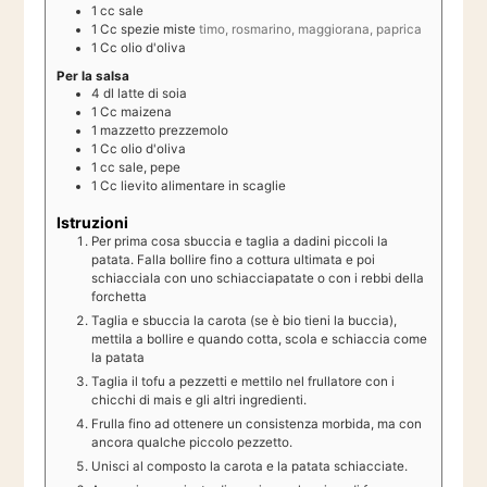
1
cc
sale
1
Cc
spezie miste
timo, rosmarino, maggiorana, paprica
1
Cc
olio d'oliva
Per la salsa
4
dl
latte di soia
1
Cc
maizena
1
mazzetto prezzemolo
1
Cc
olio d'oliva
1
cc
sale, pepe
1
Cc
lievito alimentare in scaglie
Istruzioni
Per prima cosa sbuccia e taglia a dadini piccoli la
patata. Falla bollire fino a cottura ultimata e poi
schiacciala con uno schiacciapatate o con i rebbi della
forchetta
Taglia e sbuccia la carota (se è bio tieni la buccia),
mettila a bollire e quando cotta, scola e schiaccia come
la patata
Taglia il tofu a pezzetti e mettilo nel frullatore con i
chicchi di mais e gli altri ingredienti.
Frulla fino ad ottenere un consistenza morbida, ma con
ancora qualche piccolo pezzetto.
Unisci al composto la carota e la patata schiacciate.