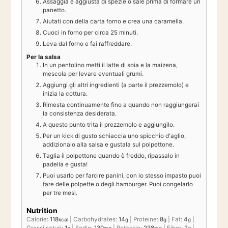
Assaggia e aggiusta di spezie o sale prima di formare un
panetto.
Aiutati con della carta forno e crea una caramella.
Cuoci in forno per circa 25 minuti.
Leva dal forno e fai raffreddare.
Per la salsa
In un pentolino metti il latte di soia e la maizena,
mescola per levare eventuali grumi.
Aggiungi gli altri ingredienti (a parte il prezzemolo) e
inizia la cottura.
Rimesta continuamente fino a quando non raggiungerai
la consistenza desiderata.
A questo punto trita il prezzemolo e aggiungilo.
Per un kick di gusto schiaccia uno spicchio d'aglio,
addizionalo alla salsa e gustala sul polpettone.
Taglia il polpettone quando è freddo, ripassalo in
padella e gusta!
Puoi usarlo per farcire panini, con lo stesso impasto puoi
fare delle polpette o degli hamburger. Puoi congelarlo
per tre mesi.
Nutrition
Calorie:
118
|
Carbohydrates:
14
|
Proteine:
8
|
Fat:
4
|
kcal
g
g
g
Grassi saturi:
1
|
Sodio:
130
|
Potassio:
238
|
Fiber:
2
|
g
mg
mg
g