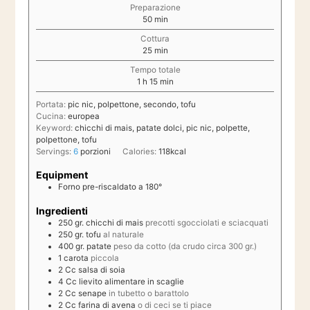
Preparazione
minuti
50
min
Cottura
minuti
25
min
Tempo totale
ora
minuti
1
h
15
min
Portata:
pic nic, polpettone, secondo, tofu
Cucina:
europea
Keyword:
chicchi di mais, patate dolci, pic nic, polpette,
polpettone, tofu
Servings:
6
porzioni
Calories:
118
kcal
Equipment
Forno pre-riscaldato a 180°
Ingredienti
250
gr.
chicchi di mais
precotti sgocciolati e sciacquati
250
gr.
tofu
al naturale
400
gr.
patate
peso da cotto (da crudo circa 300 gr.)
1
carota
piccola
2
Cc
salsa di soia
4
Cc
lievito alimentare in scaglie
2
Cc
senape
in tubetto o barattolo
2
Cc
farina di avena
o di ceci se ti piace