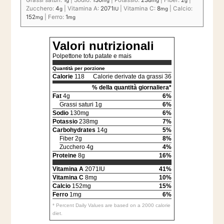
Zucchero:
4
|
Vitamina A:
2071
|
Vitamina C:
8
|
Calcio:
g
IU
mg
152
|
Ferro:
1
mg
mg
Valori nutrizionali
Polpettone tofu patate e mais
Quantità per porzione
Calorie
118
Calorie derivate da grassi 36
% della quantità giornaliera*
Fat
4g
6%
Grassi saturi 1g
6%
Sodio
130mg
6%
Potassio
238mg
7%
Carbohydrates
14g
5%
Fiber 2g
8%
Zucchero 4g
4%
Proteine
8g
16%
Vitamina A
2071IU
41%
Vitamina C
8mg
10%
Calcio
152mg
15%
Ferro
1mg
6%
* Percent Daily Values are based on a 2000 calorie
diet.