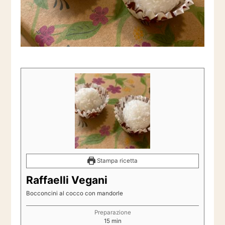
Stampa ricetta
Raffaelli Vegani
Bocconcini al cocco con mandorle
Preparazione
minuti
15
min