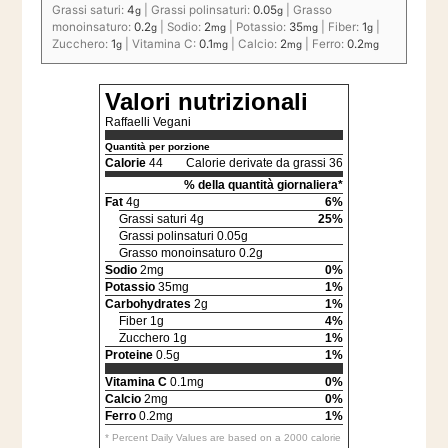
Grassi saturi:
4
|
Grassi polinsaturi:
0.05
|
Grasso
g
g
monoinsaturo:
0.2
|
Sodio:
2
|
Potassio:
35
|
Fiber:
1
|
g
mg
mg
g
Zucchero:
1
|
Vitamina C:
0.1
|
Calcio:
2
|
Ferro:
0.2
g
mg
mg
mg
Valori nutrizionali
Raffaelli Vegani
Quantità per porzione
Calorie
44
Calorie derivate da grassi 36
% della quantità giornaliera*
Fat
4g
6%
Grassi saturi 4g
25%
Grassi polinsaturi 0.05g
Grasso monoinsaturo 0.2g
Sodio
2mg
0%
Potassio
35mg
1%
Carbohydrates
2g
1%
Fiber 1g
4%
Zucchero 1g
1%
Proteine
0.5g
1%
Vitamina C
0.1mg
0%
Calcio
2mg
0%
Ferro
0.2mg
1%
* Percent Daily Values are based on a 2000 calorie