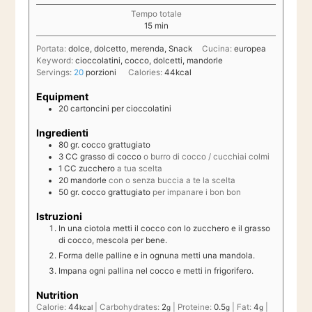
Tempo totale
minuti
15
min
Portata:
dolce, dolcetto, merenda, Snack
Cucina:
europea
Keyword:
cioccolatini, cocco, dolcetti, mandorle
Servings:
20
porzioni
Calories:
44
kcal
Equipment
20 cartoncini per cioccolatini
Ingredienti
80
gr.
cocco grattugiato
3
CC
grasso di cocco
o burro di cocco / cucchiai colmi
1
CC
zucchero
a tua scelta
20
mandorle
con o senza buccia a te la scelta
50
gr.
cocco grattugiato
per impanare i bon bon
Istruzioni
In una ciotola metti il cocco con lo zucchero e il grasso
di cocco, mescola per bene.
Forma delle palline e in ognuna metti una mandola.
Impana ogni pallina nel cocco e metti in frigorifero.
Nutrition
Calorie:
44
|
Carbohydrates:
2
|
Proteine:
0.5
|
Fat:
4
|
kcal
g
g
g